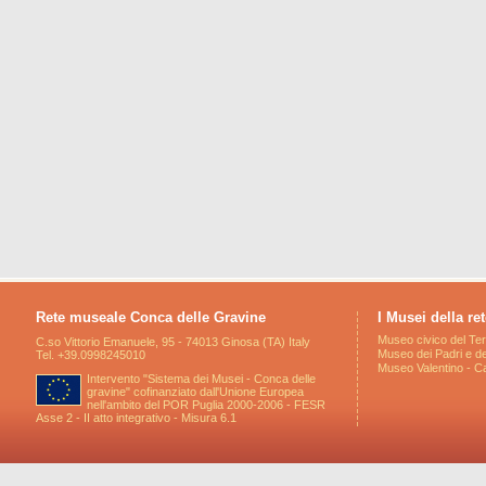
Rete museale Conca delle Gravine
I Musei della ret
Museo civico del Ter
C.so Vittorio Emanuele, 95 - 74013 Ginosa (TA) Italy
Museo dei Padri e de
Tel. +39.0998245010
Museo Valentino - Ca
Intervento "Sistema dei Musei - Conca delle
gravine" cofinanziato dall'Unione Europea
nell'ambito del POR Puglia 2000-2006 - FESR
Asse 2 - II atto integrativo - Misura 6.1