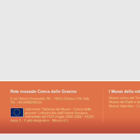
Rete museale Conca delle Gravine
I Musei della ret
Museo civico del Ter
C.so Vittorio Emanuele, 95 - 74013 Ginosa (TA) Italy
Museo dei Padri e de
Tel. +39.0998245010
Museo Valentino - Ca
Intervento "Sistema dei Musei - Conca delle
gravine" cofinanziato dall'Unione Europea
nell'ambito del POR Puglia 2000-2006 - FESR
Asse 2 - II atto integrativo - Misura 6.1