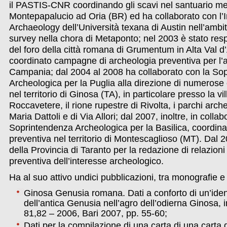
il PASTIS-CNR coordinando gli scavi nel santuario me
Montepapalucio ad Oria (BR) ed ha collaborato con l’In
Archaeology dell’Università texana di Austin nell’ambit
survey nella chora di Metaponto; nel 2003 è stato resp
del foro della città romana di Grumentum in Alta Val d
coordinato campagne di archeologia preventiva per l’al
Campania; dal 2004 al 2008 ha collaborato con la So
Archeologica per la Puglia alla direzione di numeros
nel territorio di Ginosa (TA), in particolare presso la v
Roccavetere, il rione rupestre di Rivolta, i parchi arch
Maria Dattoli e di Via Allori; dal 2007, inoltre, in colla
Soprintendenza Archeologica per la Basilica, coordina
preventiva nel territorio di Montescaglioso (MT). Dal 
della Provincia di Taranto per la redazione di relazioni 
preventiva dell’interesse archeologico.
Ha al suo attivo undici pubblicazioni, tra monografie e ar
Ginosa Genusia romana. Dati a conforto di un’iden
dell’antica Genusia nell’agro dell’odierna Ginosa, in
81,82 – 2006, Bari 2007, pp. 55-60;
Dati per la compilazione di una carta di una carta d