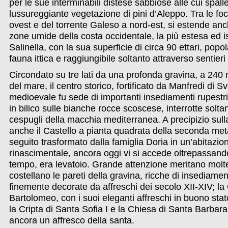
per le sue interminabili distese sabbiose alle cui spal
lussureggiante vegetazione di pini d’Aleppo. Tra le fo
ovest e del torrente Galeso a nord-est, si estende anc
zone umide della costa occidentale, la più estesa ed is
Salinella, con la sua superficie di circa 90 ettari, popo
fauna ittica e raggiungibile soltanto attraverso sentieri 
Circondato su tre lati da una profonda gravina, a 240 met
del mare, il centro storico, fortificato da Manfredi di S
medioevale fu sede di importanti insediamenti rupestr
in bilico sulle bianche rocce scoscese, interrotte solta
cespugli della macchia mediterranea. A precipizio sull
anche il Castello a pianta quadrata della seconda met
seguito trasformato dalla famiglia Doria in un’abitazion
rinascimentale, ancora oggi vi si accede oltrepassand
tempo, era levatoio. Grande attenzione meritano molte
costellano le pareti della gravina, ricche di insediamen
finemente decorate da affreschi dei secolo XII-XIV; la 
Bartolomeo, con i suoi eleganti affreschi in buono sta
la Cripta di Santa Sofia I e la Chiesa di Santa Barbara
ancora un affresco della santa.