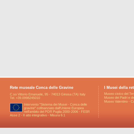
Rete museale Conca delle Gravine
I Musei della ret
Museo civico del Ter
C.so Vittorio Emanuele, 95 - 74013 Ginosa (TA) Italy
Museo dei Padri e de
Tel. +39.0998245010
Museo Valentino - Ca
Intervento "Sistema dei Musei - Conca delle
gravine" cofinanziato dall'Unione Europea
nell'ambito del POR Puglia 2000-2006 - FESR
Asse 2 - II atto integrativo - Misura 6.1